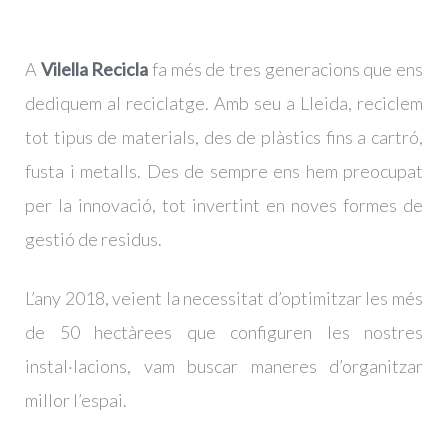
P
A
Vilella Recicla
fa més de tres generacions que ens
R
dediquem al reciclatge. Amb seu a Lleida, reciclem
O
tot tipus de materials, des de plàstics fins a cartró,
J
fusta i metalls. Des de sempre ens hem preocupat
E
per la innovació, tot invertint en noves formes de
gestió de residus.
C
T
L’any 2018, veient la necessitat d’optimitzar les més
de 50 hectàrees que configuren les nostres
E
instal·lacions, vam buscar maneres d’organitzar
millor l’espai.