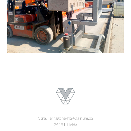
Ctra. Tarragona/N240a núm.32
25191, Lleida