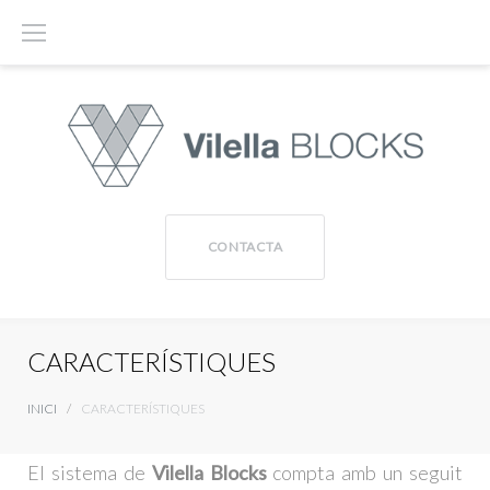
S
k
i
p
t
o
c
CONTACTA
o
n
t
CARACTERÍSTIQUES
e
INICI
/
CARACTERÍSTIQUES
n
C
t
El sistema de
Vilella Blocks
compta amb un seguit